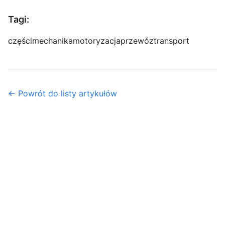
Tagi:
części
mechanika
motoryzacja
przewóz
transport
← Powrót do listy artykułów