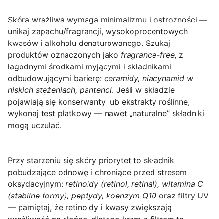
Skóra wrażliwa
wymaga minimalizmu i ostrożności —
unikaj zapachu/fragranсji, wysokoprocentowych
kwasów i alkoholu denaturowanego. Szukaj
produktów oznaczonych jako
fragrance-free
, z
łagodnymi środkami myjącymi i składnikami
odbudowującymi barierę:
ceramidy, niacynamid w
niskich stężeniach, pantenol
. Jeśli w składzie
pojawiają się konserwanty lub ekstrakty roślinne,
wykonaj test płatkowy — nawet „naturalne” składniki
mogą uczulać.
Przy starzeniu się skóry
priorytet to składniki
pobudzające odnowę i chroniące przed stresem
oksydacyjnym:
retinoidy (retinol, retinal), witamina C
(stabilne formy), peptydy, koenzym Q10
oraz filtry UV
— pamiętaj, że retinoidy i kwasy zwiększają