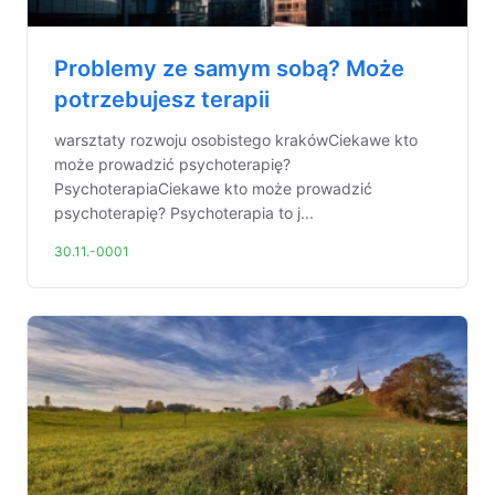
Problemy ze samym sobą? Może
potrzebujesz terapii
warsztaty rozwoju osobistego krakówCiekawe kto
może prowadzić psychoterapię?
PsychoterapiaCiekawe kto może prowadzić
psychoterapię? Psychoterapia to j...
30.11.-0001