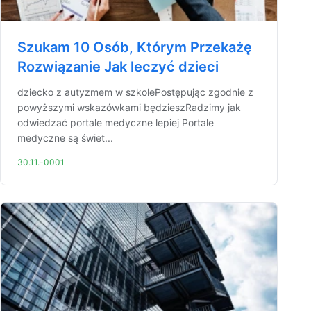
Szukam 10 Osób, Którym Przekażę
Rozwiązanie Jak leczyć dzieci
dziecko z autyzmem w szkolePostępując zgodnie z
powyższymi wskazówkami będzieszRadzimy jak
odwiedzać portale medyczne lepiej Portale
medyczne są świet...
30.11.-0001