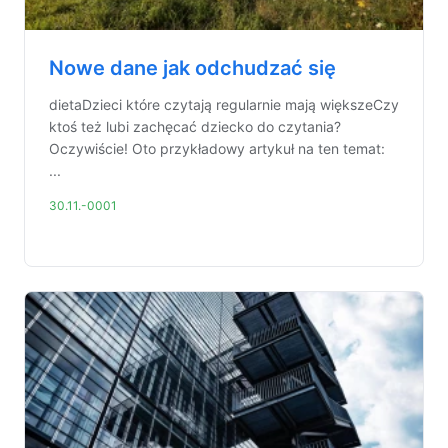
Nowe dane jak odchudzać się
dietaDzieci które czytają regularnie mają większeCzy
ktoś też lubi zachęcać dziecko do czytania?
Oczywiście! Oto przykładowy artykuł na ten temat:
...
30.11.-0001