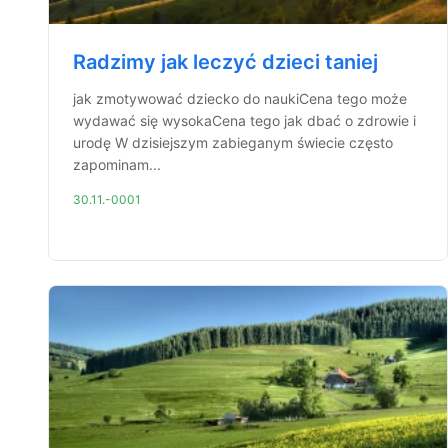
Radzimy jak leczyć dzieci taniej
jak zmotywować dziecko do naukiCena tego może
wydawać się wysokaCena tego jak dbać o zdrowie i
urodę W dzisiejszym zabieganym świecie często
zapominam...
30.11.-0001