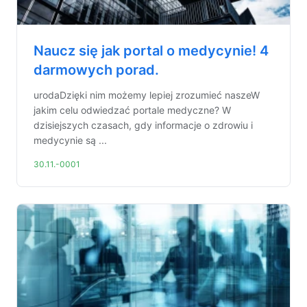
Naucz się jak portal o medycynie! 4
darmowych porad.
urodaDzięki nim możemy lepiej zrozumieć naszeW
jakim celu odwiedzać portale medyczne? W
dzisiejszych czasach, gdy informacje o zdrowiu i
medycynie są ...
30.11.-0001