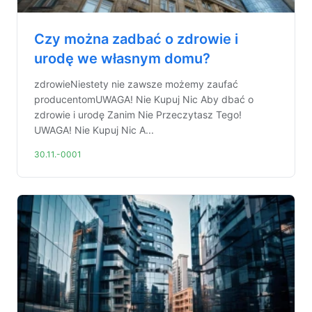
Czy można zadbać o zdrowie i
urodę we własnym domu?
zdrowieNiestety nie zawsze możemy zaufać
producentomUWAGA! Nie Kupuj Nic Aby dbać o
zdrowie i urodę Zanim Nie Przeczytasz Tego!
UWAGA! Nie Kupuj Nic A...
30.11.-0001