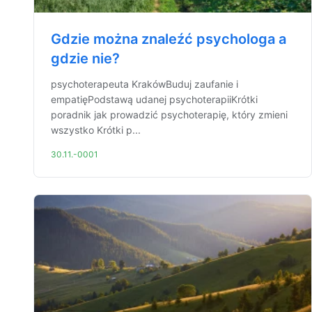
Gdzie można znaleźć psychologa a
gdzie nie?
psychoterapeuta KrakówBuduj zaufanie i
empatięPodstawą udanej psychoterapiiKrótki
poradnik jak prowadzić psychoterapię, który zmieni
wszystko Krótki p...
30.11.-0001