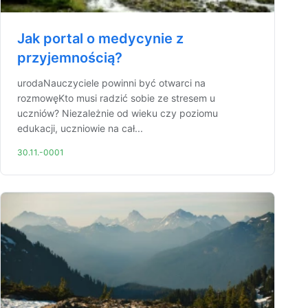
Jak portal o medycynie z
przyjemnością?
urodaNauczyciele powinni być otwarci na
rozmowęKto musi radzić sobie ze stresem u
uczniów? Niezależnie od wieku czy poziomu
edukacji, uczniowie na cał...
30.11.-0001