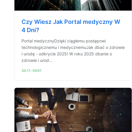
Czy Wiesz Jak Portal medyczny W
4 Dni?
Portal medycznyDzięki ciągłemu postępowi
technologicznemu i medycznemuJak dbać o zdrowie
i urodę - odkrycie 2025! W roku 2025 dbanie o
zdrowie i urod...
30.11.-0001