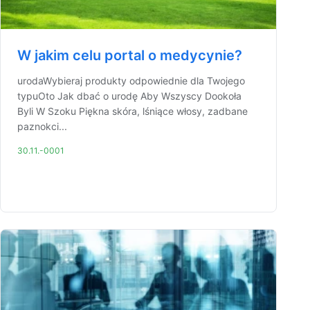
W jakim celu portal o medycynie?
urodaWybieraj produkty odpowiednie dla Twojego
typuOto Jak dbać o urodę Aby Wszyscy Dookoła
Byli W Szoku Piękna skóra, lśniące włosy, zadbane
paznokci...
30.11.-0001