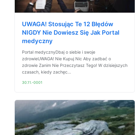
UWAGA! Stosując Te 12 Błędów
NIGDY Nie Dowiesz Się Jak Portal
medyczny
Portal medycznyDbaj o siebie i swoje
zdrowieUWAGA! Nie Kupuj Nic Aby zadbać o
zdrowie Zanim Nie Przeczytasz Tego! W dzisiejszych
czasach, kiedy zachęc...
30.11.-0001