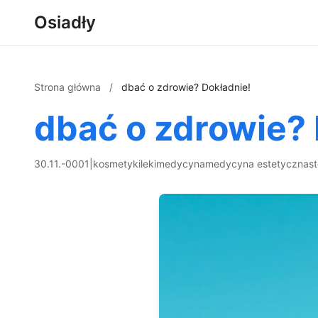
Osiadły
Strona główna
/
dbać o zdrowie? Dokładnie!
dbać o zdrowie? 
30.11.-0001
|
kosmetyki
leki
medycyna
medycyna estetyczna
s