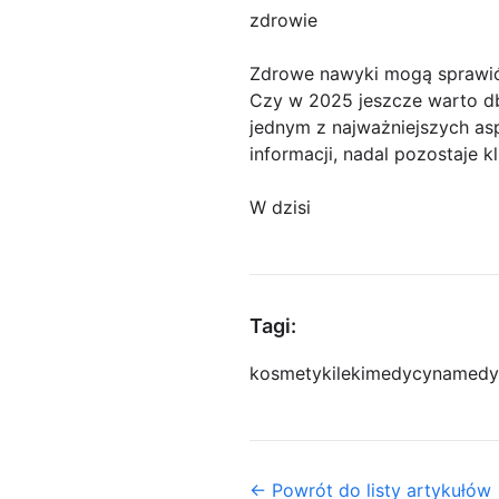
zdrowie
Zdrowe nawyki mogą sprawi
Czy w 2025 jeszcze warto dba
jednym z najważniejszych as
informacji, nadal pozostaje
W dzisi
Tagi:
kosmetyki
leki
medycyna
medy
← Powrót do listy artykułów