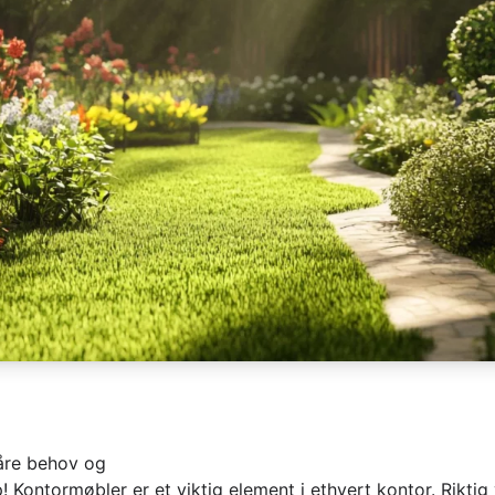
åre behov og
Kontormøbler er et viktig element i ethvert kontor. Riktig