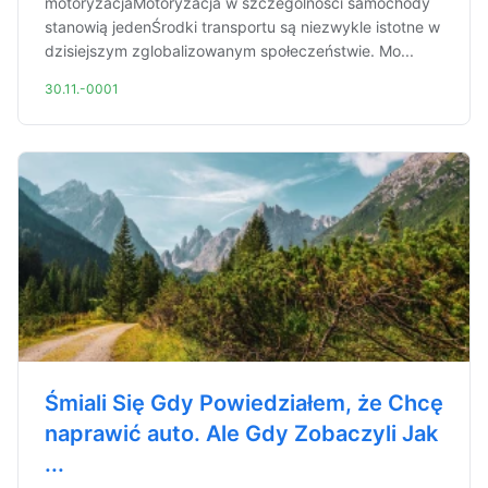
motoryzacjaMotoryzacja w szczególności samochody
stanowią jedenŚrodki transportu są niezwykle istotne w
dzisiejszym zglobalizowanym społeczeństwie. Mo...
30.11.-0001
Śmiali Się Gdy Powiedziałem, że Chcę
naprawić auto. Ale Gdy Zobaczyli Jak
...