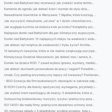
Domki nad Bałtykiem bez rezerwacji: jak znaleźć wolne termin...
Kamienie do ogrodu: jak dobrać kolor i rozmiar do stylu dzia...
Nawadnianie trawników w Warszawie: 7 błędów, które kosztują ...
Jak wyczyścić mieszkanie „od zera” w 1 dzień: checklista kro...
Jak wygląda kuchnia od stolarza krok po kroku? Kompletny prz...
Najlepsze domki nad Bałtykiem dla par: klimatyczny wypoczyne...
Domki nad Bałtykiem: 10 najlepszych miejsc na weekend z wido...
Jak dobrać styl wnętrza do osobowości i trybu życia? Archite...
10 banalnych nawyków, które w rok realnie zwiększają oszczęd...
Klimatyzacja Grodzisk Mazowiecki: jak dobrać moc i serwis, b...
Domek na działce ROD: 7 zasad wyboru (prawo, wymiary, media)...
Jak dobrać słuchawki przewodowe do pracy i nagrań? Poradnik:...
Uroda: Czy peeling enzymatyczny lepszy niż kwasowy? Porównan...
- BDO Szwecja dla firm budowlanych: obowiązki w zakresie odp...
6) ISOH Czechy dla branży spożywczej: wymagania, przykłady i...
Jak wybrać krem nawilżający do twarzy: 5 składników, które d...
Outsourcing środowiskowy: korzyści, ryzyka i praktyczny pora...
ISO 14001 dla małej firmy: praktyczne doradztwo ochrony środ...
30-minutowe obiady z 5 składników: szybkie przepisy, lista z...