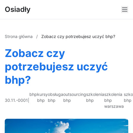
Osiadły
Strona główna
/
Zobacz czy potrzebujesz uczyć bhp?
Zobacz czy
potrzebujesz uczyć
bhp?
bhp
kursy
obsługa
outsourcing
szkolenia
szkolenia
szko
30.11.-0001
|
bhp
bhp
bhp
bhp
bhp
bhp
warszawa