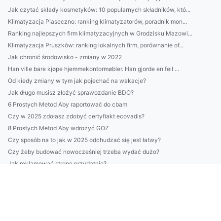
Jak czytać składy kosmetyków: 10 popularnych składników, któ...
Klimatyzacja Piaseczno: ranking klimatyzatorów, poradnik mon...
Ranking najlepszych firm klimatyzacyjnych w Grodzisku Mazowi...
Klimatyzacja Pruszków: ranking lokalnych firm, porównanie of...
Jak chronić środowisko - zmiany w 2022
Han ville bare kjøpe hjemmekontormøbler. Han gjorde en feil ...
Od kiedy zmiany w tym jak pojechać na wakacje?
Jak długo musisz złożyć sprawozdanie BDO?
6 Prostych Metod Aby raportować do cbam
Czy w 2025 zdołasz zdobyć certyfiakt ecovadis?
8 Prostych Metod Aby wdrożyć GOZ
Czy sposób na to jak w 2025 odchudzać się jest łatwy?
Czy żeby budować nowocześniej trzeba wydać dużo?
Jak reklamować stronę przydatnie?
Jak portal o medycynie przydatnie?
Oto 4 Powodów Dla Których Powinieneś Pomyśleć O Tym Jak obsł...
Trenger du å studere for å kjøpe kontormøbler?
wykonać odbiór elektroodpadów w Białymstoku? Nie?