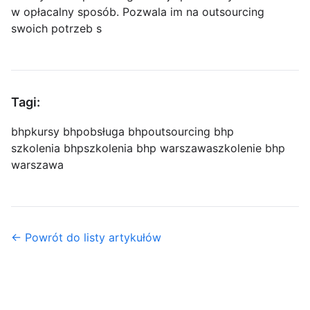
w opłacalny sposób. Pozwala im na outsourcing
swoich potrzeb s
Tagi:
bhp
kursy bhp
obsługa bhp
outsourcing bhp
szkolenia bhp
szkolenia bhp warszawa
szkolenie bhp
warszawa
← Powrót do listy artykułów