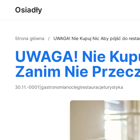
Osiadły
Strona główna
/
UWAGA! Nie Kupuj Nic Aby pójść do resta
UWAGA! Nie Kupuj
Zanim Nie Przec
30.11.-0001
|
gastronomia
noclegi
restauracje
turystyka