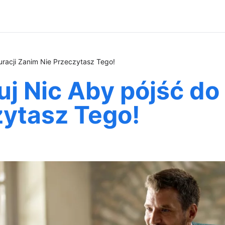
uracji Zanim Nie Przeczytasz Tego!
 Nic Aby pójść do 
zytasz Tego!