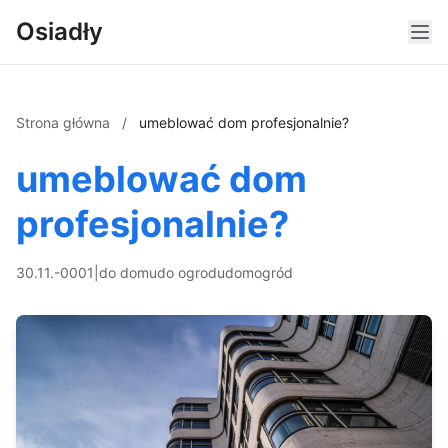
Osiadły
Strona główna
/
umeblować dom profesjonalnie?
umeblować dom
profesjonalnie?
30.11.-0001
|
do domu
do ogrodu
dom
ogród