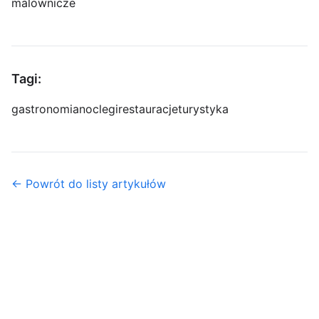
malownicze
Tagi:
gastronomia
noclegi
restauracje
turystyka
← Powrót do listy artykułów