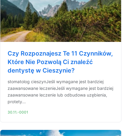
Czy Rozpoznajesz Te 11 Czynników,
Które Nie Pozwolą Ci znaleźć
dentystę w Cieszynie?
stomatolog cieszynJeśli wymagane jest bardziej
zaawansowane leczenieJeśli wymagane jest bardziej
zaawansowane leczenie lub odbudowa uzębienia,
protety...
30.11.-0001