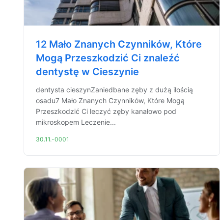
12 Mało Znanych Czynników, Które
Mogą Przeszkodzić Ci znaleźć
dentystę w Cieszynie
dentysta cieszynZaniedbane zęby z dużą ilością
osadu7 Mało Znanych Czynników, Które Mogą
Przeszkodzić Ci leczyć zęby kanałowo pod
mikroskopem Leczenie...
30.11.-0001