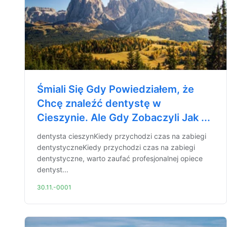
Śmiali Się Gdy Powiedziałem, że
Chcę znaleźć dentystę w
Cieszynie. Ale Gdy Zobaczyli Jak ...
dentysta cieszynKiedy przychodzi czas na zabiegi
dentystyczneKiedy przychodzi czas na zabiegi
dentystyczne, warto zaufać profesjonalnej opiece
dentyst...
30.11.-0001