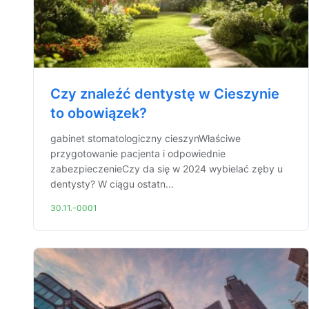
Czy znaleźć dentystę w Cieszynie
to obowiązek?
gabinet stomatologiczny cieszynWłaściwe
przygotowanie pacjenta i odpowiednie
zabezpieczenieCzy da się w 2024 wybielać zęby u
dentysty? W ciągu ostatn...
30.11.-0001