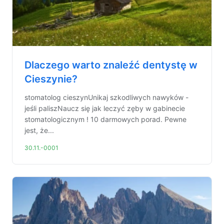
Dlaczego warto znaleźć dentystę w
Cieszynie?
stomatolog cieszynUnikaj szkodliwych nawyków -
jeśli paliszNaucz się jak leczyć zęby w gabinecie
stomatologicznym ! 10 darmowych porad. Pewne
jest, że...
30.11.-0001