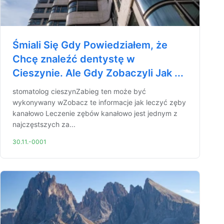
Śmiali Się Gdy Powiedziałem, że
Chcę znaleźć dentystę w
Cieszynie. Ale Gdy Zobaczyli Jak ...
stomatolog cieszynZabieg ten może być
wykonywany wZobacz te informacje jak leczyć zęby
kanałowo Leczenie zębów kanałowo jest jednym z
najczęstszych za...
30.11.-0001