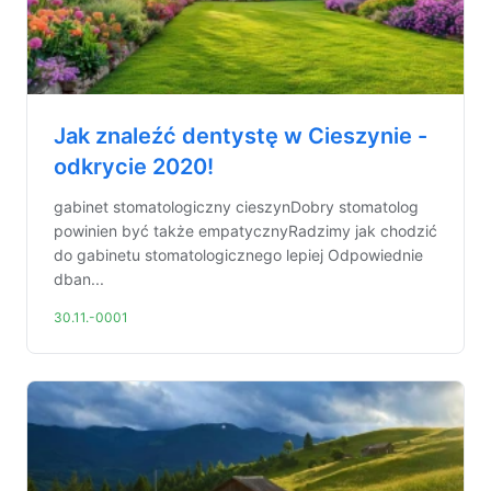
Jak znaleźć dentystę w Cieszynie -
odkrycie 2020!
gabinet stomatologiczny cieszynDobry stomatolog
powinien być także empatycznyRadzimy jak chodzić
do gabinetu stomatologicznego lepiej Odpowiednie
dban...
30.11.-0001