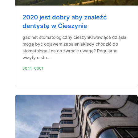
2020 jest dobry aby znaleźć
dentystę w Cieszynie
gabinet stomatologiczny cieszynKrwawiące dziąsła
mogą być objawem zapaleniaKiedy chodzić do
stomatologa i na co zwrócić uwagę? Regularne
wizyty u sto...
30.11.-0001