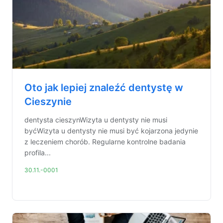
Oto jak lepiej znaleźć dentystę w
Cieszynie
dentysta cieszynWizyta u dentysty nie musi
byćWizyta u dentysty nie musi być kojarzona jedynie
z leczeniem chorób. Regularne kontrolne badania
profila...
30.11.-0001