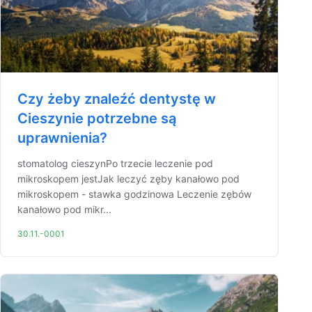
Czy żeby znaleźć dentystę w
Cieszynie potrzebne są
uprawnienia?
stomatolog cieszynPo trzecie leczenie pod
mikroskopem jestJak leczyć zęby kanałowo pod
mikroskopem - stawka godzinowa Leczenie zębów
kanałowo pod mikr...
30.11.-0001