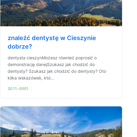
znaleźć dentystę w Cieszynie
dobrze?
dentysta cieszynMożesz również poprosić o
demonstrację danejSzukasz jak chodzić do
dentysty? Szukasz jak chodzić do dentysty? Oto
kilka wskazówek, któ...
30.11.-0001