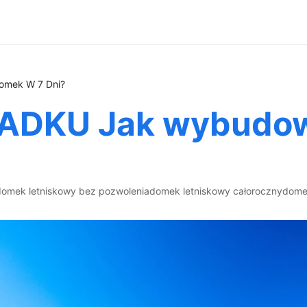
mek W 7 Dni?
ADKU Jak wybudow
domek letniskowy bez pozwolenia
domek letniskowy całoroczny
dome