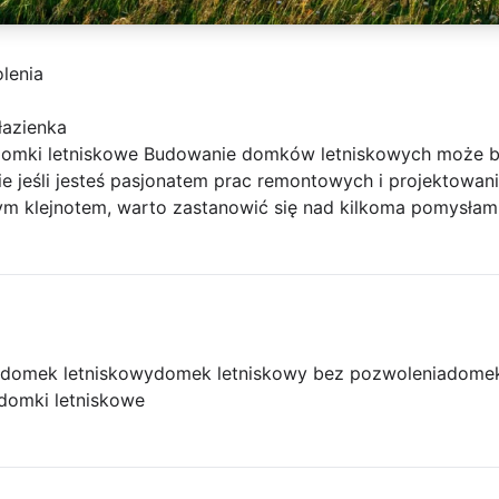
lenia
łazienka
omki letniskowe Budowanie domków letniskowych może b
ie jeśli jesteś pasjonatem prac remontowych i projektowa
ym klejnotem, warto zastanowić się nad kilkoma pomysłami
domek letniskowy
domek letniskowy bez pozwolenia
domek
domki letniskowe