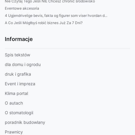
Nie Czytaj Tego Jeśli NIE Chcesz chronić środowisko
Eventowe akcesoria
4 Ugjendrivelige bevis, fakta og figurer som viser hvordan d...
A Co Jeśli Mógłbyś robić biznes Już Za 7 Dni?
Informacje
Spis tekstów
dla domu i ogrodu
druk i grafika
Event i impreza
Klima portal
O autach
O stomatologii
poradnik budowlany
Prawnicy