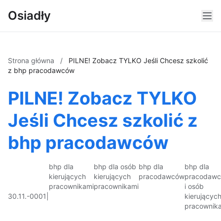
Osiadły
Strona główna
/
PILNE! Zobacz TYLKO Jeśli Chcesz szkolić
z bhp pracodawców
PILNE! Zobacz TYLKO
Jeśli Chcesz szkolić z
bhp pracodawców
bhp dla
bhp dla osób
bhp dla
bhp dla
kierujących
kierujących
pracodawców
pracodaw
pracownikami
pracownikami
i osób
30.11.-0001
|
kierującyc
pracownik