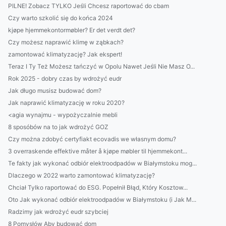
PILNE! Zobacz TYLKO Jeśli Chcesz raportować do cbam
Czy warto szkolić się do końca 2024
kjøpe hjemmekontormøbler? Er det verdt det?
Czy możesz naprawić klimę w ząbkach?
zamontować klimatyzację? Jak ekspert!
Teraz I Ty Też Możesz tańczyć w Opolu Nawet Jeśli Nie Masz O...
Rok 2025 - dobry czas by wdrożyć eudr
Jak długo musisz budować dom?
Jak naprawić klimatyzację w roku 2020?
<agia wynajmu - wypożyczalnie mebli
8 sposóbów na to jak wdrożyć GOZ
Czy można zdobyć certyfiakt ecovadis we własnym domu?
3 overraskende effektive måter å kjøpe møbler til hjemmekont...
Te fakty jak wykonać odbiór elektroodpadów w Białymstoku mog...
Dlaczego w 2022 warto zamontować klimatyzację?
Chciał Tylko raportować do ESG. Popełnił Błąd, Który Kosztow...
Oto Jak wykonać odbiór elektroodpadów w Białymstoku (i Jak M...
Radzimy jak wdrożyć eudr szybciej
8 Pomysłów Aby budować dom