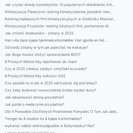
Jak czytać składy kosmetyków: 10 popularnych składników, któ...
Klimatyzacja Piaseczno: ranking klimatyzatorów, poradnik mon...
Ranking najlepszych firm klimatyzacyjnych w Grodzisku Mazowi...
Klimatyzacja Pruszków: ranking lokalnych firm, porównanie of...
Jak chronić środowisko - zmiany w 2022
Han ville bare kjøpe hjemmekontormøbler. Han gjorde en feil ...
Od kiedy zmiany w tym jak pojechać na wakacje?
Jak długo musisz złożyć sprawozdanie BDO?
6 Prostych Metod Aby raportować do cbam
Czy w 2025 zdołasz zdobyć certyfiakt ecovadis?
8 Prostych Metod Aby wdrożyć GOZ
Czy sposób na to jak w 2025 odchudzać się jest łatwy?
Czy żeby budować nowocześniej trzeba wydać dużo?
Jak reklamować stronę przydatnie?
Jak portal o medycynie przydatnie?
Oto 4 Powodów Dla Których Powinieneś Pomyśleć O Tym Jak obsł...
Trenger du å studere for å kjøpe kontormøbler?
wykonać odbiór elektroodpadów w Białymstoku? Nie?
Lepsze metody jak szkolić się