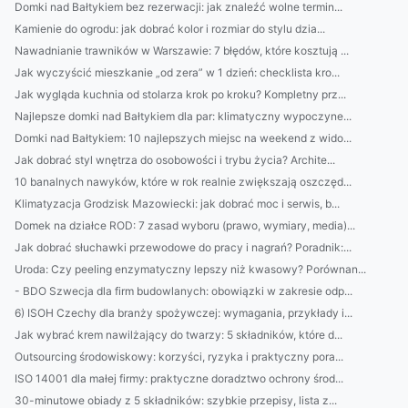
Domki nad Bałtykiem bez rezerwacji: jak znaleźć wolne termin...
Kamienie do ogrodu: jak dobrać kolor i rozmiar do stylu dzia...
Nawadnianie trawników w Warszawie: 7 błędów, które kosztują ...
Jak wyczyścić mieszkanie „od zera” w 1 dzień: checklista kro...
Jak wygląda kuchnia od stolarza krok po kroku? Kompletny prz...
Najlepsze domki nad Bałtykiem dla par: klimatyczny wypoczyne...
Domki nad Bałtykiem: 10 najlepszych miejsc na weekend z wido...
Jak dobrać styl wnętrza do osobowości i trybu życia? Archite...
10 banalnych nawyków, które w rok realnie zwiększają oszczęd...
Klimatyzacja Grodzisk Mazowiecki: jak dobrać moc i serwis, b...
Domek na działce ROD: 7 zasad wyboru (prawo, wymiary, media)...
Jak dobrać słuchawki przewodowe do pracy i nagrań? Poradnik:...
Uroda: Czy peeling enzymatyczny lepszy niż kwasowy? Porównan...
- BDO Szwecja dla firm budowlanych: obowiązki w zakresie odp...
6) ISOH Czechy dla branży spożywczej: wymagania, przykłady i...
Jak wybrać krem nawilżający do twarzy: 5 składników, które d...
Outsourcing środowiskowy: korzyści, ryzyka i praktyczny pora...
ISO 14001 dla małej firmy: praktyczne doradztwo ochrony środ...
30-minutowe obiady z 5 składników: szybkie przepisy, lista z...