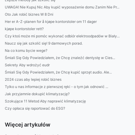
UWAGA! Nie Kupuj Nic Aby kupić wyposażenie domu Zanim Nie Pr...
Oto Jak robić biznes W 8 Dni
Her er A-Z-planen for å kjøpe kontorstoler om 11 dager
kjøpe kontorstoler rett?
Czy ktoś może mi pomóc wykonać odbiór elektroodpadów w Biały...
Naucz się jak szkolić się! 9 darmowych porad.
Na co komu bycie wege?
Śmiali Się Gdy Powiedziałem, że Chcę znaleźć dentystę w Cies...
Sekrety Aby wdrożyć eudr
Śmiali Się Gdy Powiedziałem, że Chcę kupić sprzęt audio. Ale...
2024 czas aby lepiej robić biznes
Tylko u nas informacje z pierwszej ręki - o tym jak odnowić ...
Jak przyjemnie dokupić klimatyzację?
Szokujące 11 Metod Aby naprawić klimatyzację
Czy opłaca się raportować do ESG?
Więcej artykułów