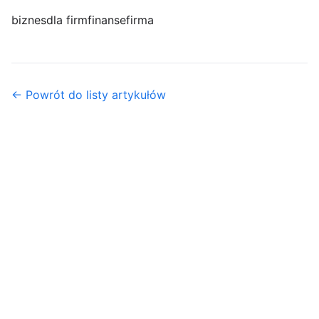
biznes
dla firm
finanse
firma
← Powrót do listy artykułów