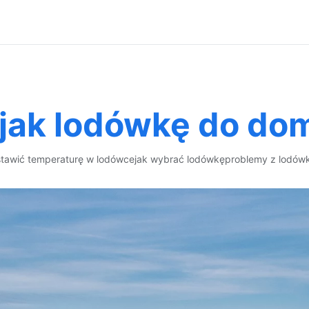
jak lodówkę do do
stawić temperaturę w lodówce
jak wybrać lodówkę
problemy z lodów