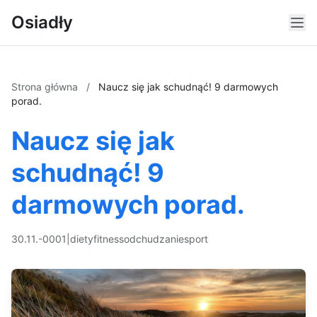
Osiadły
Strona główna
/
Naucz się jak schudnąć! 9 darmowych
porad.
Naucz się jak
schudnąć! 9
darmowych porad.
30.11.-0001
|
diety
fitness
odchudzanie
sport