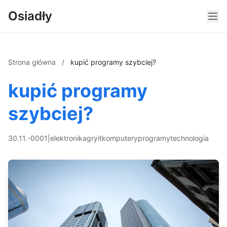
Osiadły
Strona główna
/
kupić programy szybciej?
kupić programy
szybciej?
30.11.-0001
|
elektronika
gry
it
komputery
programy
technologia