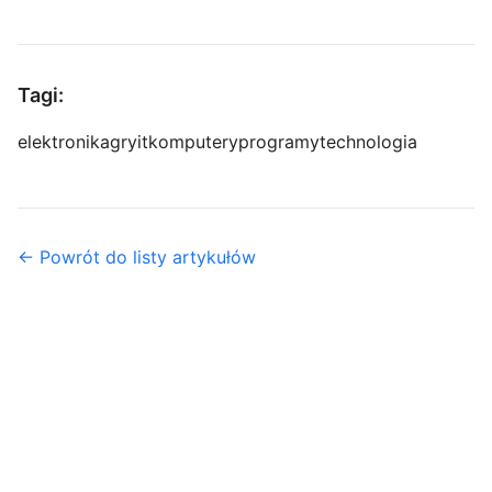
Tagi:
elektronika
gry
it
komputery
programy
technologia
← Powrót do listy artykułów