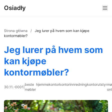
Osiadły
Strona główna
/
Jeg lurer på hvem som kan kjøpe
kontormøbler?
Jeg lurer på hvem som
kan kjøpe
kontormøbler?
beste
hjemmekontor
kontorinnredning
kontorutstyr
mø
30.11.-0001
|
møbler
onl