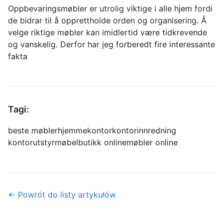
Oppbevaringsmøbler er utrolig viktige i alle hjem fordi
de bidrar til å opprettholde orden og organisering. Å
velge riktige møbler kan imidlertid være tidkrevende
og vanskelig. Derfor har jeg forberedt fire interessante
fakta
Tagi:
beste møbler
hjemmekontor
kontorinnredning
kontorutstyr
møbelbutikk online
møbler online
← Powrót do listy artykułów