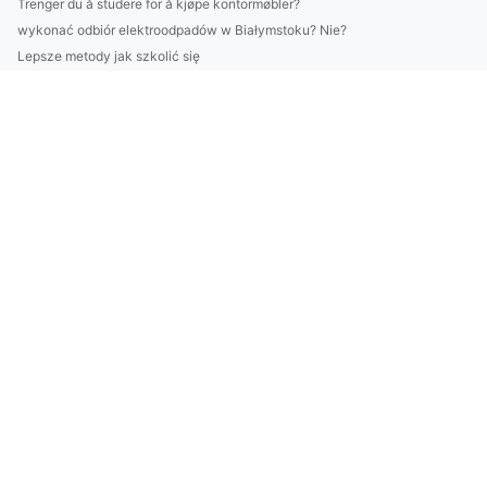
Trenger du å studere for å kjøpe kontormøbler?
wykonać odbiór elektroodpadów w Białymstoku? Nie?
Lepsze metody jak szkolić się
UWAGA! Nie Kupuj Nic Aby kupić wyposażenie domu Zanim Nie Pr...
Oto Jak robić biznes W 8 Dni
Her er A-Z-planen for å kjøpe kontorstoler om 11 dager
kjøpe kontorstoler rett?
Czy ktoś może mi pomóc wykonać odbiór elektroodpadów w Biały...
Naucz się jak szkolić się! 9 darmowych porad.
Na co komu bycie wege?
Śmiali Się Gdy Powiedziałem, że Chcę znaleźć dentystę w Cies...
Sekrety Aby wdrożyć eudr
Śmiali Się Gdy Powiedziałem, że Chcę kupić sprzęt audio. Ale...
2024 czas aby lepiej robić biznes
Tylko u nas informacje z pierwszej ręki - o tym jak odnowić ...
Jak przyjemnie dokupić klimatyzację?
Szokujące 11 Metod Aby naprawić klimatyzację
Czy opłaca się raportować do ESG?