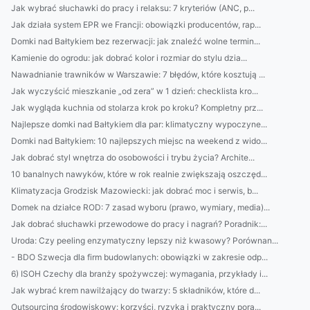
Jak wybrać słuchawki do pracy i relaksu: 7 kryteriów (ANC, p...
Jak działa system EPR we Francji: obowiązki producentów, rap...
Domki nad Bałtykiem bez rezerwacji: jak znaleźć wolne termin...
Kamienie do ogrodu: jak dobrać kolor i rozmiar do stylu dzia...
Nawadnianie trawników w Warszawie: 7 błędów, które kosztują ...
Jak wyczyścić mieszkanie „od zera” w 1 dzień: checklista kro...
Jak wygląda kuchnia od stolarza krok po kroku? Kompletny prz...
Najlepsze domki nad Bałtykiem dla par: klimatyczny wypoczyne...
Domki nad Bałtykiem: 10 najlepszych miejsc na weekend z wido...
Jak dobrać styl wnętrza do osobowości i trybu życia? Archite...
10 banalnych nawyków, które w rok realnie zwiększają oszczęd...
Klimatyzacja Grodzisk Mazowiecki: jak dobrać moc i serwis, b...
Domek na działce ROD: 7 zasad wyboru (prawo, wymiary, media)...
Jak dobrać słuchawki przewodowe do pracy i nagrań? Poradnik:...
Uroda: Czy peeling enzymatyczny lepszy niż kwasowy? Porównan...
- BDO Szwecja dla firm budowlanych: obowiązki w zakresie odp...
6) ISOH Czechy dla branży spożywczej: wymagania, przykłady i...
Jak wybrać krem nawilżający do twarzy: 5 składników, które d...
Outsourcing środowiskowy: korzyści, ryzyka i praktyczny pora...