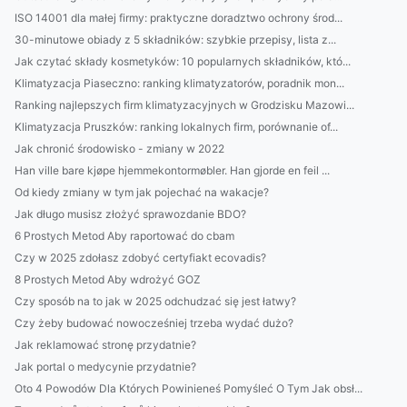
ISO 14001 dla małej firmy: praktyczne doradztwo ochrony środ...
30-minutowe obiady z 5 składników: szybkie przepisy, lista z...
Jak czytać składy kosmetyków: 10 popularnych składników, któ...
Klimatyzacja Piaseczno: ranking klimatyzatorów, poradnik mon...
Ranking najlepszych firm klimatyzacyjnych w Grodzisku Mazowi...
Klimatyzacja Pruszków: ranking lokalnych firm, porównanie of...
Jak chronić środowisko - zmiany w 2022
Han ville bare kjøpe hjemmekontormøbler. Han gjorde en feil ...
Od kiedy zmiany w tym jak pojechać na wakacje?
Jak długo musisz złożyć sprawozdanie BDO?
6 Prostych Metod Aby raportować do cbam
Czy w 2025 zdołasz zdobyć certyfiakt ecovadis?
8 Prostych Metod Aby wdrożyć GOZ
Czy sposób na to jak w 2025 odchudzać się jest łatwy?
Czy żeby budować nowocześniej trzeba wydać dużo?
Jak reklamować stronę przydatnie?
Jak portal o medycynie przydatnie?
Oto 4 Powodów Dla Których Powinieneś Pomyśleć O Tym Jak obsł...