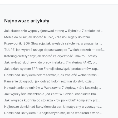
Najnowsze artykuły
Jak skutecznie wypozycjonować stronę w Rybniku: 7 kroków od ...
Meble do biura: jak dobrać biurko, krzesło i regały do rozmi...
Przewodnik ISOH Słowacja: jak wygląda szkolenie, wymagania i...
TULPE: jak wybrać usługę dopasowaną do Twoich potrzeb — poró...
Katering dietetyczny: jak dobrać kaloryczność i makro—prakty...
Jak wybrać słuchawki do pracy i relaksu: 7 kryteriów (ANC, p...
Jak działa system EPR we Francji: obowiązki producentów, rap...
Domki nad Bałtykiem bez rezerwacji: jak znaleźć wolne termin...
Kamienie do ogrodu: jak dobrać kolor i rozmiar do stylu dzia...
Nawadnianie trawników w Warszawie: 7 błędów, które kosztują ...
Jak wyczyścić mieszkanie „od zera” w 1 dzień: checklista kro...
Jak wygląda kuchnia od stolarza krok po kroku? Kompletny prz...
Najlepsze domki nad Bałtykiem dla par: klimatyczny wypoczyne...
Domki nad Bałtykiem: 10 najlepszych miejsc na weekend z wido...