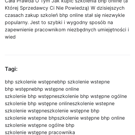
Cała Prawda O Tym Jak kupić szkolenia bhp online (a
Której Sprzedawcy Ci Nie Powiedzą) W dzisiejszych
czasach zakup szkoleń bhp online stał się niezwykle
popularny. Jest to szybki i wygodny sposób na
zapewnienie pracownikom niezbędnych umiejętności i
wied
Tagi:
bhp szkolenie wstępne
bhp szkolenie wstepne
bhp wstępne
bhp wstępne online
szkolenie bhp wstępne
szkolenie bhp wstępne ogólne
szkolenie bhp wstępne online
szkolenie wstepne
szkolenie wstępne
szkolenie wstępne bhp
szkolenie wstepne bhp
szkolenie wstępne bhp online
szkolenie wstępne ogólne bhp
szkolenie wstępne pracownika