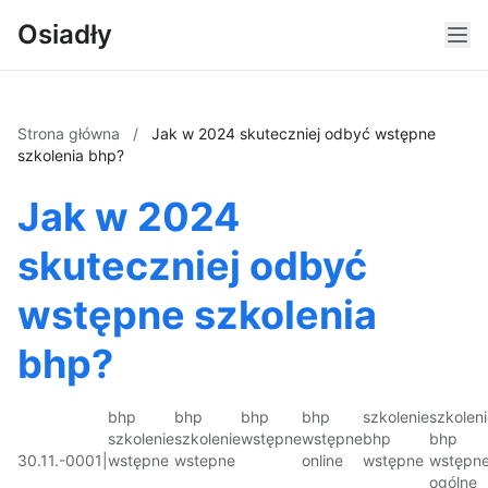
Osiadły
Strona główna
/
Jak w 2024 skuteczniej odbyć wstępne
szkolenia bhp?
Jak w 2024
skuteczniej odbyć
wstępne szkolenia
bhp?
bhp
bhp
bhp
bhp
szkolenie
szkolen
szkolenie
szkolenie
wstępne
wstępne
bhp
bhp
30.11.-0001
|
wstępne
wstepne
online
wstępne
wstępn
ogólne