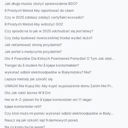
Jak długo musisz złożyć sprawozdanie BDO?
6 Prostych Metod Aby raportować do cbam
Czy w 2025 zdołasz zdobyć certyfiakt ecovadis?
8 Prostych Metod Aby wdrożyć GOZ
Czy sposób na to jak w 2025 odchudzać się jest łatwy?
Czy żeby budować nowocześniej trzeba wydać dużo?
Jak reklamować stronę przydatnie?
Jak portal o medycynie przydatnie?
Oto 4 Powodów Dla Których Powinieneś Pomyśleć O Tym Jak obsł...
Trenger du å studere for å kjøpe kontormøbler?
wykonać odbiór elektroodpadów w Białymstoku? Nie?
Lepsze metody jak szkolić się
UWAGA! Nie Kupuj Nic Aby kupić wyposażenie domu Zanim Nie Pr...
Oto Jak robić biznes W 8 Dni
Her er A-Z-planen for å kjøpe kontorstoler om 11 dager
kjøpe kontorstoler rett?
Czy ktoś może mi pomóc wykonać odbiór elektroodpadów w Biały...
Naucz się jak szkolić się! 9 darmowych porad.
Na co komu bycie wege?