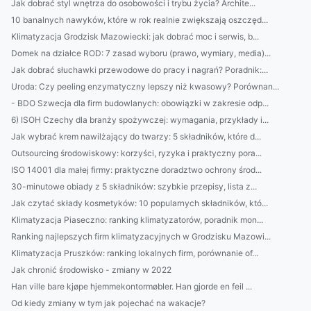
Jak dobrać styl wnętrza do osobowości i trybu życia? Archite...
10 banalnych nawyków, które w rok realnie zwiększają oszczęd...
Klimatyzacja Grodzisk Mazowiecki: jak dobrać moc i serwis, b...
Domek na działce ROD: 7 zasad wyboru (prawo, wymiary, media)...
Jak dobrać słuchawki przewodowe do pracy i nagrań? Poradnik:...
Uroda: Czy peeling enzymatyczny lepszy niż kwasowy? Porównan...
- BDO Szwecja dla firm budowlanych: obowiązki w zakresie odp...
6) ISOH Czechy dla branży spożywczej: wymagania, przykłady i...
Jak wybrać krem nawilżający do twarzy: 5 składników, które d...
Outsourcing środowiskowy: korzyści, ryzyka i praktyczny pora...
ISO 14001 dla małej firmy: praktyczne doradztwo ochrony środ...
30-minutowe obiady z 5 składników: szybkie przepisy, lista z...
Jak czytać składy kosmetyków: 10 popularnych składników, któ...
Klimatyzacja Piaseczno: ranking klimatyzatorów, poradnik mon...
Ranking najlepszych firm klimatyzacyjnych w Grodzisku Mazowi...
Klimatyzacja Pruszków: ranking lokalnych firm, porównanie of...
Jak chronić środowisko - zmiany w 2022
Han ville bare kjøpe hjemmekontormøbler. Han gjorde en feil ...
Od kiedy zmiany w tym jak pojechać na wakacje?