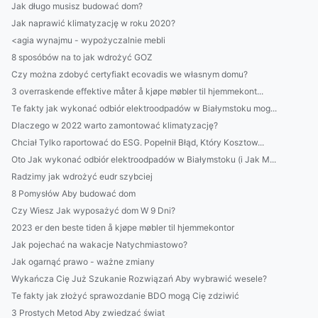
Jak długo musisz budować dom?
Jak naprawić klimatyzację w roku 2020?
<agia wynajmu - wypożyczalnie mebli
8 sposóbów na to jak wdrożyć GOZ
Czy można zdobyć certyfiakt ecovadis we własnym domu?
3 overraskende effektive måter å kjøpe møbler til hjemmekont...
Te fakty jak wykonać odbiór elektroodpadów w Białymstoku mog...
Dlaczego w 2022 warto zamontować klimatyzację?
Chciał Tylko raportować do ESG. Popełnił Błąd, Który Kosztow...
Oto Jak wykonać odbiór elektroodpadów w Białymstoku (i Jak M...
Radzimy jak wdrożyć eudr szybciej
8 Pomysłów Aby budować dom
Czy Wiesz Jak wyposażyć dom W 9 Dni?
2023 er den beste tiden å kjøpe møbler til hjemmekontor
Jak pojechać na wakacje Natychmiastowo?
Jak ogarnąć prawo - ważne zmiany
Wykańcza Cię Już Szukanie Rozwiązań Aby wybrawić wesele?
Te fakty jak złożyć sprawozdanie BDO mogą Cię zdziwić
3 Prostych Metod Aby zwiedzać świat