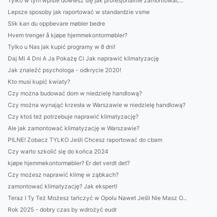
Tylko w tym wpisie dowiesz się jak profesjonalnie zamontować...
Lepsze sposoby jak raportować w standardzie vsme
Slik kan du oppbevare møbler bedre
Hvem trenger å kjøpe hjemmekontormøbler?
Tylko u Nas jak kupić programy w 8 dni!
Daj Mi 4 Dni A Ja Pokażę Ci Jak naprawić klimatyzację
Jak znaleźć psychologa - odkrycie 2020!
Kto musi kupić kwiaty?
Czy można budować dom w niedzielę handlową?
Czy można wynająć krzesła w Warszawie w niedzielę handlową?
Czy ktoś też potrzebuje naprawić klimatyzację?
Ale jak zamontować klimatyzację w Warszawie?
PILNE! Zobacz TYLKO Jeśli Chcesz raportować do cbam
Czy warto szkolić się do końca 2024
kjøpe hjemmekontormøbler? Er det verdt det?
Czy możesz naprawić klimę w ząbkach?
zamontować klimatyzację? Jak ekspert!
Teraz I Ty Też Możesz tańczyć w Opolu Nawet Jeśli Nie Masz O...
Rok 2025 - dobry czas by wdrożyć eudr