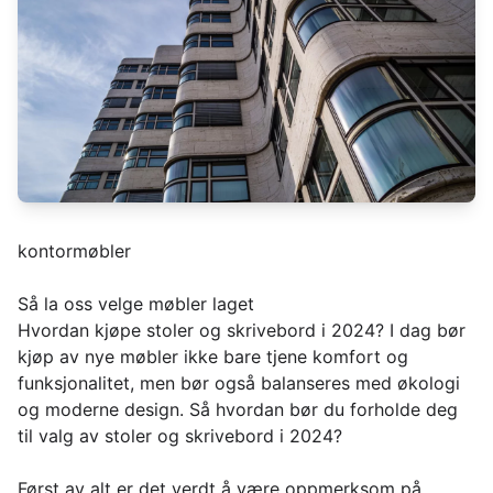
kontormøbler
Så la oss velge møbler laget
Hvordan kjøpe stoler og skrivebord i 2024? I dag bør
kjøp av nye møbler ikke bare tjene komfort og
funksjonalitet, men bør også balanseres med økologi
og moderne design. Så hvordan bør du forholde deg
til valg av stoler og skrivebord i 2024?
Først av alt er det verdt å være oppmerksom på