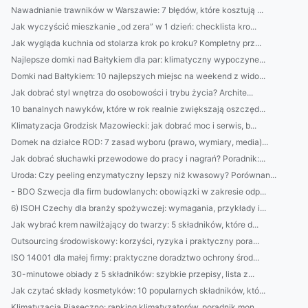
Nawadnianie trawników w Warszawie: 7 błędów, które kosztują ...
Jak wyczyścić mieszkanie „od zera” w 1 dzień: checklista kro...
Jak wygląda kuchnia od stolarza krok po kroku? Kompletny prz...
Najlepsze domki nad Bałtykiem dla par: klimatyczny wypoczyne...
Domki nad Bałtykiem: 10 najlepszych miejsc na weekend z wido...
Jak dobrać styl wnętrza do osobowości i trybu życia? Archite...
10 banalnych nawyków, które w rok realnie zwiększają oszczęd...
Klimatyzacja Grodzisk Mazowiecki: jak dobrać moc i serwis, b...
Domek na działce ROD: 7 zasad wyboru (prawo, wymiary, media)...
Jak dobrać słuchawki przewodowe do pracy i nagrań? Poradnik:...
Uroda: Czy peeling enzymatyczny lepszy niż kwasowy? Porównan...
- BDO Szwecja dla firm budowlanych: obowiązki w zakresie odp...
6) ISOH Czechy dla branży spożywczej: wymagania, przykłady i...
Jak wybrać krem nawilżający do twarzy: 5 składników, które d...
Outsourcing środowiskowy: korzyści, ryzyka i praktyczny pora...
ISO 14001 dla małej firmy: praktyczne doradztwo ochrony środ...
30-minutowe obiady z 5 składników: szybkie przepisy, lista z...
Jak czytać składy kosmetyków: 10 popularnych składników, któ...
Klimatyzacja Piaseczno: ranking klimatyzatorów, poradnik mon...