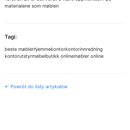
materialene som møblen
Tagi:
beste møbler
hjemmekontor
kontorinnredning
kontorutstyr
møbelbutikk online
møbler online
← Powrót do listy artykułów