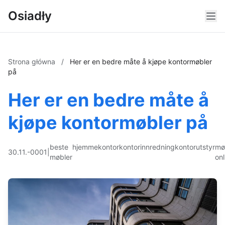
Osiadły
Strona główna
/
Her er en bedre måte å kjøpe kontormøbler
på
Her er en bedre måte å
kjøpe kontormøbler på
beste
hjemmekontor
kontorinnredning
kontorutstyr
mø
30.11.-0001
|
møbler
onl