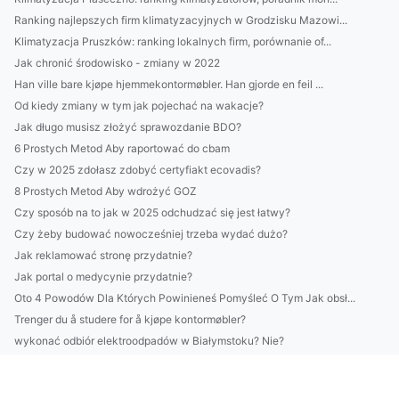
Ranking najlepszych firm klimatyzacyjnych w Grodzisku Mazowi...
Klimatyzacja Pruszków: ranking lokalnych firm, porównanie of...
Jak chronić środowisko - zmiany w 2022
Han ville bare kjøpe hjemmekontormøbler. Han gjorde en feil ...
Od kiedy zmiany w tym jak pojechać na wakacje?
Jak długo musisz złożyć sprawozdanie BDO?
6 Prostych Metod Aby raportować do cbam
Czy w 2025 zdołasz zdobyć certyfiakt ecovadis?
8 Prostych Metod Aby wdrożyć GOZ
Czy sposób na to jak w 2025 odchudzać się jest łatwy?
Czy żeby budować nowocześniej trzeba wydać dużo?
Jak reklamować stronę przydatnie?
Jak portal o medycynie przydatnie?
Oto 4 Powodów Dla Których Powinieneś Pomyśleć O Tym Jak obsł...
Trenger du å studere for å kjøpe kontormøbler?
wykonać odbiór elektroodpadów w Białymstoku? Nie?
Lepsze metody jak szkolić się
UWAGA! Nie Kupuj Nic Aby kupić wyposażenie domu Zanim Nie Pr...