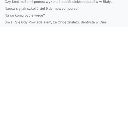
Czy ktoś może mi pomóc wykonać odbiór elektroodpadów w Biały...
Naucz się jak szkolić się! 9 darmowych porad.
Na co komu bycie wege?
Śmiali Się Gdy Powiedziałem, że Chcę znaleźć dentystę w Cies...
Sekrety Aby wdrożyć eudr
Śmiali Się Gdy Powiedziałem, że Chcę kupić sprzęt audio. Ale...
2024 czas aby lepiej robić biznes
Tylko u nas informacje z pierwszej ręki - o tym jak odnowić ...
Jak przyjemnie dokupić klimatyzację?
Szokujące 11 Metod Aby naprawić klimatyzację
Czy opłaca się raportować do ESG?
Więcej artykułów
Se om du trenger å kjøpe stoler?
Dlaczego warto złożyć sprawozdanie BDO?
nauczyć się tańca? Jak ekspert!
Czy znaleźć dentystę w Cieszynie to obowiązek?
Czy w 2024 można Portal medyczny?