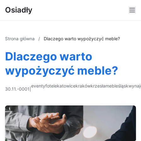
Osiadły
Strona główna
/
Dlaczego warto wypożyczyć meble?
Dlaczego warto
wypożyczyć meble?
eventy
fotele
katowice
kraków
krzesła
meble
śląsk
wyna
30.11.-0001
|