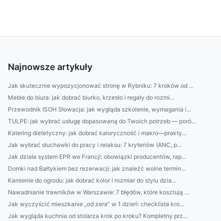
Najnowsze artykuły
Jak skutecznie wypozycjonować stronę w Rybniku: 7 kroków od ...
Meble do biura: jak dobrać biurko, krzesło i regały do rozmi...
Przewodnik ISOH Słowacja: jak wygląda szkolenie, wymagania i...
TULPE: jak wybrać usługę dopasowaną do Twoich potrzeb — poró...
Katering dietetyczny: jak dobrać kaloryczność i makro—prakty...
Jak wybrać słuchawki do pracy i relaksu: 7 kryteriów (ANC, p...
Jak działa system EPR we Francji: obowiązki producentów, rap...
Domki nad Bałtykiem bez rezerwacji: jak znaleźć wolne termin...
Kamienie do ogrodu: jak dobrać kolor i rozmiar do stylu dzia...
Nawadnianie trawników w Warszawie: 7 błędów, które kosztują ...
Jak wyczyścić mieszkanie „od zera” w 1 dzień: checklista kro...
Jak wygląda kuchnia od stolarza krok po kroku? Kompletny prz...