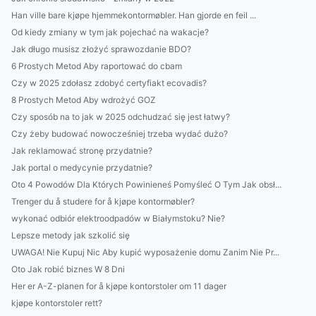
Han ville bare kjøpe hjemmekontormøbler. Han gjorde en feil ...
Od kiedy zmiany w tym jak pojechać na wakacje?
Jak długo musisz złożyć sprawozdanie BDO?
6 Prostych Metod Aby raportować do cbam
Czy w 2025 zdołasz zdobyć certyfiakt ecovadis?
8 Prostych Metod Aby wdrożyć GOZ
Czy sposób na to jak w 2025 odchudzać się jest łatwy?
Czy żeby budować nowocześniej trzeba wydać dużo?
Jak reklamować stronę przydatnie?
Jak portal o medycynie przydatnie?
Oto 4 Powodów Dla Których Powinieneś Pomyśleć O Tym Jak obsł...
Trenger du å studere for å kjøpe kontormøbler?
wykonać odbiór elektroodpadów w Białymstoku? Nie?
Lepsze metody jak szkolić się
UWAGA! Nie Kupuj Nic Aby kupić wyposażenie domu Zanim Nie Pr...
Oto Jak robić biznes W 8 Dni
Her er A-Z-planen for å kjøpe kontorstoler om 11 dager
kjøpe kontorstoler rett?