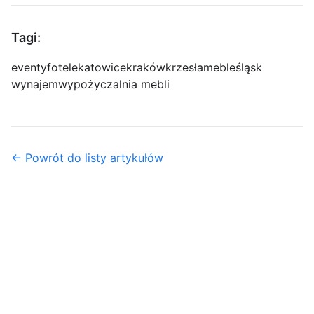
Tagi:
eventy
fotele
katowice
kraków
krzesła
meble
śląsk
wynajem
wypożyczalnia mebli
← Powrót do listy artykułów