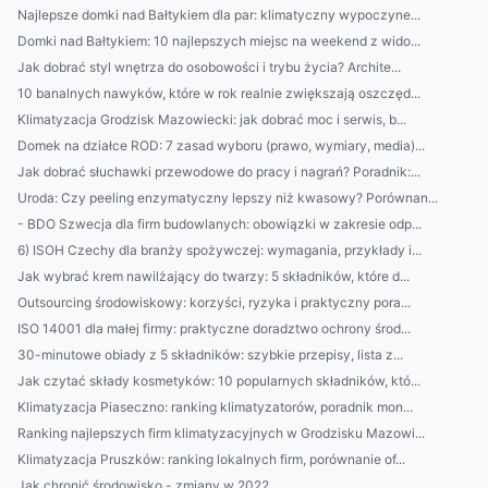
Najlepsze domki nad Bałtykiem dla par: klimatyczny wypoczyne...
Domki nad Bałtykiem: 10 najlepszych miejsc na weekend z wido...
Jak dobrać styl wnętrza do osobowości i trybu życia? Archite...
10 banalnych nawyków, które w rok realnie zwiększają oszczęd...
Klimatyzacja Grodzisk Mazowiecki: jak dobrać moc i serwis, b...
Domek na działce ROD: 7 zasad wyboru (prawo, wymiary, media)...
Jak dobrać słuchawki przewodowe do pracy i nagrań? Poradnik:...
Uroda: Czy peeling enzymatyczny lepszy niż kwasowy? Porównan...
- BDO Szwecja dla firm budowlanych: obowiązki w zakresie odp...
6) ISOH Czechy dla branży spożywczej: wymagania, przykłady i...
Jak wybrać krem nawilżający do twarzy: 5 składników, które d...
Outsourcing środowiskowy: korzyści, ryzyka i praktyczny pora...
ISO 14001 dla małej firmy: praktyczne doradztwo ochrony środ...
30-minutowe obiady z 5 składników: szybkie przepisy, lista z...
Jak czytać składy kosmetyków: 10 popularnych składników, któ...
Klimatyzacja Piaseczno: ranking klimatyzatorów, poradnik mon...
Ranking najlepszych firm klimatyzacyjnych w Grodzisku Mazowi...
Klimatyzacja Pruszków: ranking lokalnych firm, porównanie of...
Jak chronić środowisko - zmiany w 2022