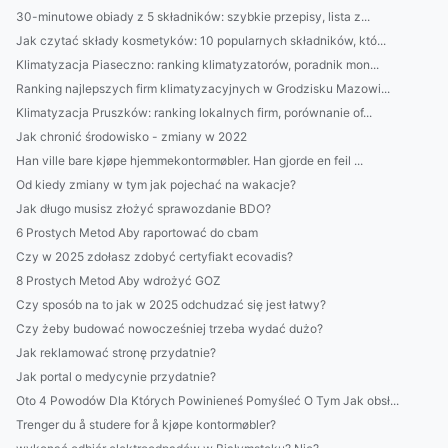
30-minutowe obiady z 5 składników: szybkie przepisy, lista z...
Jak czytać składy kosmetyków: 10 popularnych składników, któ...
Klimatyzacja Piaseczno: ranking klimatyzatorów, poradnik mon...
Ranking najlepszych firm klimatyzacyjnych w Grodzisku Mazowi...
Klimatyzacja Pruszków: ranking lokalnych firm, porównanie of...
Jak chronić środowisko - zmiany w 2022
Han ville bare kjøpe hjemmekontormøbler. Han gjorde en feil ...
Od kiedy zmiany w tym jak pojechać na wakacje?
Jak długo musisz złożyć sprawozdanie BDO?
6 Prostych Metod Aby raportować do cbam
Czy w 2025 zdołasz zdobyć certyfiakt ecovadis?
8 Prostych Metod Aby wdrożyć GOZ
Czy sposób na to jak w 2025 odchudzać się jest łatwy?
Czy żeby budować nowocześniej trzeba wydać dużo?
Jak reklamować stronę przydatnie?
Jak portal o medycynie przydatnie?
Oto 4 Powodów Dla Których Powinieneś Pomyśleć O Tym Jak obsł...
Trenger du å studere for å kjøpe kontormøbler?