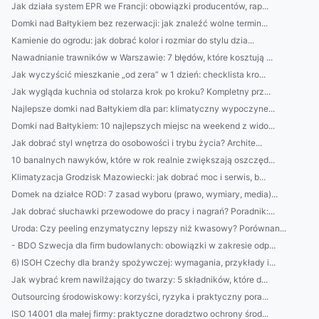
Jak działa system EPR we Francji: obowiązki producentów, rap...
Domki nad Bałtykiem bez rezerwacji: jak znaleźć wolne termin...
Kamienie do ogrodu: jak dobrać kolor i rozmiar do stylu dzia...
Nawadnianie trawników w Warszawie: 7 błędów, które kosztują ...
Jak wyczyścić mieszkanie „od zera” w 1 dzień: checklista kro...
Jak wygląda kuchnia od stolarza krok po kroku? Kompletny prz...
Najlepsze domki nad Bałtykiem dla par: klimatyczny wypoczyne...
Domki nad Bałtykiem: 10 najlepszych miejsc na weekend z wido...
Jak dobrać styl wnętrza do osobowości i trybu życia? Archite...
10 banalnych nawyków, które w rok realnie zwiększają oszczęd...
Klimatyzacja Grodzisk Mazowiecki: jak dobrać moc i serwis, b...
Domek na działce ROD: 7 zasad wyboru (prawo, wymiary, media)...
Jak dobrać słuchawki przewodowe do pracy i nagrań? Poradnik:...
Uroda: Czy peeling enzymatyczny lepszy niż kwasowy? Porównan...
- BDO Szwecja dla firm budowlanych: obowiązki w zakresie odp...
6) ISOH Czechy dla branży spożywczej: wymagania, przykłady i...
Jak wybrać krem nawilżający do twarzy: 5 składników, które d...
Outsourcing środowiskowy: korzyści, ryzyka i praktyczny pora...
ISO 14001 dla małej firmy: praktyczne doradztwo ochrony środ...