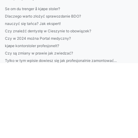
Se om du trenger å kjøpe stoler?
Dlaczego warto złożyć sprawozdanie BDO?
nauczyć się tańca? Jak ekspert!
Czy znaleźć dentystę w Cieszynie to obowiązek?
Czy w 2024 można Portal medyczny?
kjøpe kontorstoler profesjonelt?
Czy są zmiany w prawie jak zwiedzać?
Tylko w tym wpisie dowiesz się jak profesjonalnie zamontować...
Lepsze sposoby jak raportować w standardzie vsme
Slik kan du oppbevare møbler bedre
Hvem trenger å kjøpe hjemmekontormøbler?
Tylko u Nas jak kupić programy w 8 dni!
Daj Mi 4 Dni A Ja Pokażę Ci Jak naprawić klimatyzację
Jak znaleźć psychologa - odkrycie 2020!
Kto musi kupić kwiaty?
Czy można budować dom w niedzielę handlową?
Czy można wynająć krzesła w Warszawie w niedzielę handlową?
Czy ktoś też potrzebuje naprawić klimatyzację?