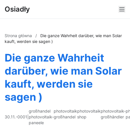
Osiadły
Strona główna
/
Die ganze Wahrheit darüber, wie man Solar
kauft, werden sie sagen )
Die ganze Wahrheit
darüber, wie man Solar
kauft, werden sie
sagen )
großhandel
photovoltaik
photovoltaik
photovoltaik-
ph
30.11.-0001
|
photovoltaik-
großhandel
shop
großhändler
pa
paneele