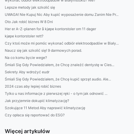
wykonać odbiór elektroodpadów w Białymstoku? Nie?
Lepsze metody jak szkolić się
UWAGA! Nie Kupuj Nic Aby kupić wyposażenie domu Zanim Nie Pr...
Oto Jak robić biznes W 8 Dni
Her er A-Z-planen for å kjøpe kontorstoler om 11 dager
kjøpe kontorstoler rett?
Czy ktoś może mi pomóc wykonać odbiór elektroodpadów w Biały...
Naucz się jak szkolić się! 9 darmowych porad.
Na co komu bycie wege?
Śmiali Się Gdy Powiedziałem, że Chcę znaleźć dentystę w Cies...
Sekrety Aby wdrożyć eudr
Śmiali Się Gdy Powiedziałem, że Chcę kupić sprzęt audio. Ale...
2024 czas aby lepiej robić biznes
Tylko u nas informacje z pierwszej ręki - o tym jak odnowić ...
Jak przyjemnie dokupić klimatyzację?
Szokujące 11 Metod Aby naprawić klimatyzację
Czy opłaca się raportować do ESG?
Więcej artykułów