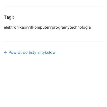
Tagi:
elektronika
gry
it
komputery
programy
technologia
← Powrót do listy artykułów