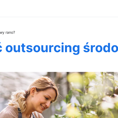
owy rano?
ć outsourcing środ