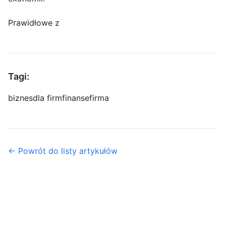
Prawidłowe z
Tagi:
biznes
dla firm
finanse
firma
← Powrót do listy artykułów