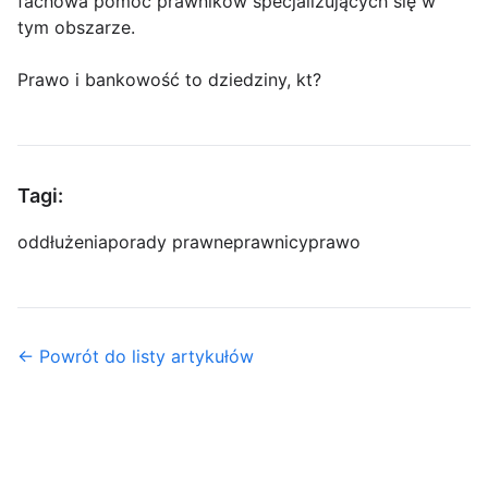
fachowa pomoc prawników specjalizujących się w
tym obszarze.
Prawo i bankowość to dziedziny, kt?
Tagi:
oddłużenia
porady prawne
prawnicy
prawo
← Powrót do listy artykułów