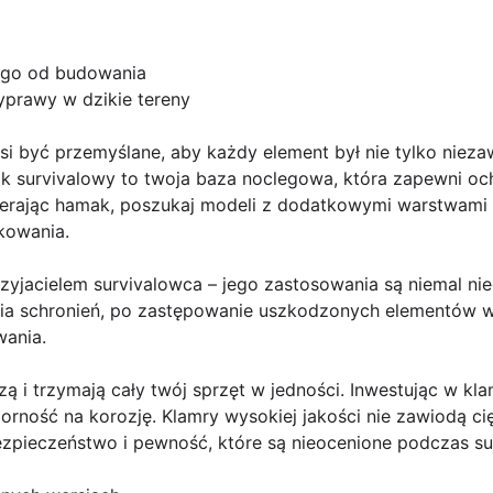
ego od budowania
prawy w dzikie tereny
 być przemyślane, aby każdy element był nie tylko niezaw
ak survivalowy to twoja baza noclegowa, która zapewni oc
rając hamak, poszukaj modeli z dodatkowymi warstwami iz
kowania.
zyjacielem survivalowca – jego zastosowania są niemal ni
a schronień, po zastępowanie uszkodzonych elementów wyp
wania.
zą i trzymają cały twój sprzęt w jedności. Inwestując w kl
rność na korozję. Klamry wysokiej jakości nie zawiodą ci
bezpieczeństwo i pewność, które są nieocenione podczas s