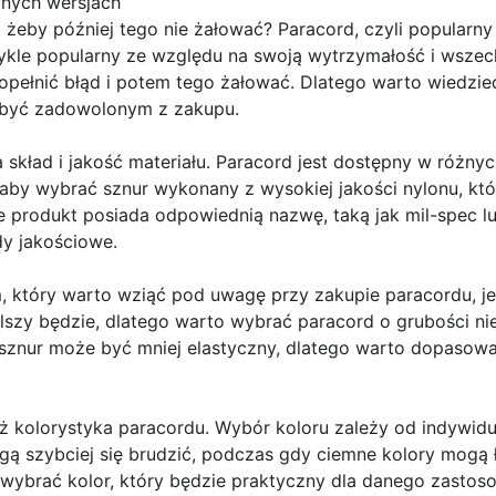
żnych wersjach
d żeby później tego nie żałować? Paracord, czyli popular
zwykle popularny ze względu na swoją wytrzymałość i wsze
opełnić błąd i potem tego żałować. Dlatego warto wiedzie
 być zadowolonym z zakupu.
skład i jakość materiału. Paracord jest dostępny w różnych
 aby wybrać sznur wykonany z wysokiej jakości nylonu, któ
e produkt posiada odpowiednią nazwę, taką jak mil-spec l
dy jakościowe.
 który warto wziąć pod uwagę przy zakupie paracordu, je
lszy będzie, dlatego warto wybrać paracord o grubości ni
 sznur może być mniej elastyczny, dlatego warto dopasow
eż kolorystyka paracordu. Wybór koloru zależy od indywidua
gą szybciej się brudzić, podczas gdy ciemne kolory mogą ł
 wybrać kolor, który będzie praktyczny dla danego zastos