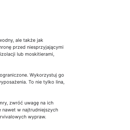
odny, ale także jak
hronę przed niesprzyjającymi
olacji lub moskitierami,
eograniczone. Wykorzystuj go
osażenia. To nie tylko lina,
amry, zwróć uwagę na ich
ę nawet w najtrudniejszych
urvivalowych wypraw.