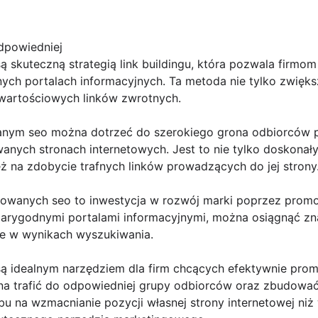
dpowiedniej
 skuteczną strategią link buildingu, która pozwala firmo
ych portalach informacyjnych. Ta metoda nie tylko zwięks
artościowych linków zwrotnych.
anym seo można dotrzeć do szerokiego grona odbiorców p
wanych stronach internetowych. Jest to nie tylko doskona
eż na zdobycie trafnych linków prowadzących do jej strony
rowanych seo to inwestycja w rozwój marki poprzez promoc
iarygodnymi portalami informacyjnymi, można osiągnąć zn
je w wynikach wyszukiwania.
ą idealnym narzędziem dla firm chcących efektywnie pro
ożna trafić do odpowiedniej grupy odbiorców oraz zbudowa
bu na wzmacnianie pozycji własnej strony internetowej ni