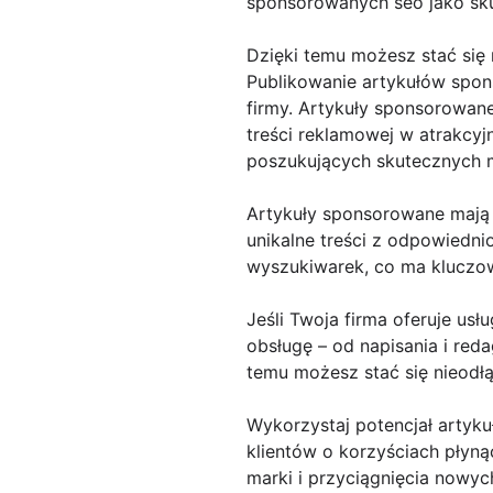
sponsorowanych seo jako sk
Dzięki temu możesz stać się
Publikowanie artykułów spo
firmy. Artykuły sponsorowan
treści reklamowej w atrakcyj
poszukujących skutecznych m
Artykuły sponsorowane mają 
unikalne treści z odpowiedn
wyszukiwarek, co ma kluczowe
Jeśli Twoja firma oferuje us
obsługę – od napisania i red
temu możesz stać się nieodł
Wykorzystaj potencjał artyku
klientów o korzyściach płyn
marki i przyciągnięcia nowyc