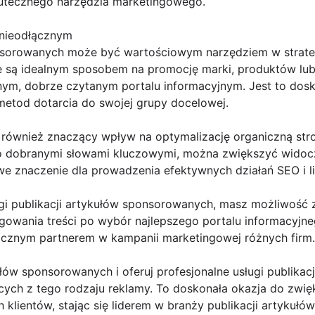
utecznego narzędzia marketingowego.
 nieodłącznym
nsorowanych może być wartościowym narzędziem w strateg
e są idealnym sposobem na promocję marki, produktów lub
nym, dobrze czytanym portalu informacyjnym. Jest to dosk
etod dotarcia do swojej grupy docelowej.
również znaczący wpływ na optymalizację organiczną stro
io dobranymi słowami kluczowymi, można zwiększyć widoc
 znaczenie dla prowadzenia efektywnych działań SEO i lin
ługi publikacji artykułów sponsorowanych, masz możliwość
agowania treści po wybór najlepszego portalu informacyjneg
ącznym partnerem w kampanii marketingowej różnych firm.
łów sponsorowanych i oferuj profesjonalne usługi publikacj
ących z tego rodzaju reklamy. To doskonała okazja do zwi
h klientów, stając się liderem w branży publikacji artykuł