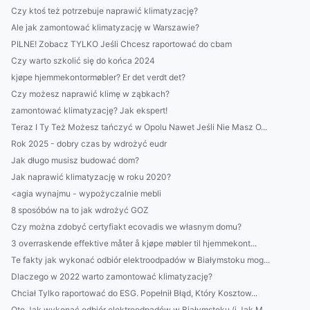
Czy ktoś też potrzebuje naprawić klimatyzację?
Ale jak zamontować klimatyzację w Warszawie?
PILNE! Zobacz TYLKO Jeśli Chcesz raportować do cbam
Czy warto szkolić się do końca 2024
kjøpe hjemmekontormøbler? Er det verdt det?
Czy możesz naprawić klimę w ząbkach?
zamontować klimatyzację? Jak ekspert!
Teraz I Ty Też Możesz tańczyć w Opolu Nawet Jeśli Nie Masz O...
Rok 2025 - dobry czas by wdrożyć eudr
Jak długo musisz budować dom?
Jak naprawić klimatyzację w roku 2020?
<agia wynajmu - wypożyczalnie mebli
8 sposóbów na to jak wdrożyć GOZ
Czy można zdobyć certyfiakt ecovadis we własnym domu?
3 overraskende effektive måter å kjøpe møbler til hjemmekont...
Te fakty jak wykonać odbiór elektroodpadów w Białymstoku mog...
Dlaczego w 2022 warto zamontować klimatyzację?
Chciał Tylko raportować do ESG. Popełnił Błąd, Który Kosztow...
Oto Jak wykonać odbiór elektroodpadów w Białymstoku (i Jak M...