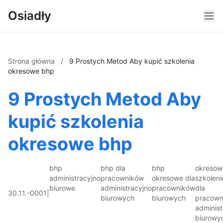
Osiadły
Strona główna
/
9 Prostych Metod Aby kupić szkolenia
okresowe bhp
9 Prostych Metod Aby
kupić szkolenia
okresowe bhp
bhp
bhp dla
bhp
okresow
administracyjno
pracowników
okresowe dla
szkoleni
biurowe
administracyjno
pracowników
dla
30.11.-0001
|
biurowych
biurowych
pracown
administ
biurowy