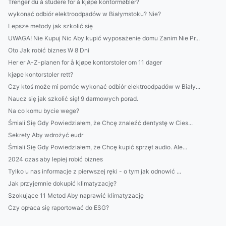
Trenger du å studere for å kjøpe kontormøbler?
wykonać odbiór elektroodpadów w Białymstoku? Nie?
Lepsze metody jak szkolić się
UWAGA! Nie Kupuj Nic Aby kupić wyposażenie domu Zanim Nie Pr...
Oto Jak robić biznes W 8 Dni
Her er A-Z-planen for å kjøpe kontorstoler om 11 dager
kjøpe kontorstoler rett?
Czy ktoś może mi pomóc wykonać odbiór elektroodpadów w Biały...
Naucz się jak szkolić się! 9 darmowych porad.
Na co komu bycie wege?
Śmiali Się Gdy Powiedziałem, że Chcę znaleźć dentystę w Cies...
Sekrety Aby wdrożyć eudr
Śmiali Się Gdy Powiedziałem, że Chcę kupić sprzęt audio. Ale...
2024 czas aby lepiej robić biznes
Tylko u nas informacje z pierwszej ręki - o tym jak odnowić ...
Jak przyjemnie dokupić klimatyzację?
Szokujące 11 Metod Aby naprawić klimatyzację
Czy opłaca się raportować do ESG?