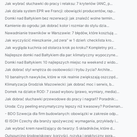
Jak wybrać słuchawki do pracy i relaksu: 7 kryteriów (ANC, p...
Jak działa system EPR we Francji: obowiązki producentów, rap...
Domki nad Bałtykiem bez rezerwacji: jak znaleźć wolne termin...
Kamienie do ogrodu: jak dobrać kolor i rozmiar do stylu dzia...
Nawadnianie trawników w Warszawie: 7 błędów, które kosztują ...
Jak wyczyścić mieszkanie „od zera” w 1 dzień: checklista kro...
Jak wygląda kuchnia od stolarza krok po kroku? Kompletny prz...
Najlepsze domki nad Bałtykiem dla par: klimatyczny wypoczyne...
Domki nad Bałtykiem: 10 najlepszych miejsc na weekend z wido...
Jak dobrać styl wnętrza do osobowości i trybu życia? Archite...
10 banalnych nawyków, które w rok realnie zwiększają oszczęd...
Klimatyzacja Grodzisk Mazowiecki: jak dobrać moc i serwis, b...
Domek na działce ROD: 7 zasad wyboru (prawo, wymiary, media)...
Jak dobrać słuchawki przewodowe do pracy i nagrań? Poradnik:...
Uroda: Czy peeling enzymatyczny lepszy niż kwasowy? Porównan...
- BDO Szwecja dla firm budowlanych: obowiązki w zakresie odp...
6) ISOH Czechy dla branży spożywczej: wymagania, przykłady i...
Jak wybrać krem nawilżający do twarzy: 5 składników, które d...
Outsourcing środowiskowy: korzyści, ryzyka i praktyczny pora...