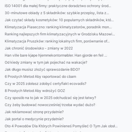
ISO 14001 dla małej firmy: praktyczne doradztwo ochrony środ...
30-minutowe obiady z 5 składników: szybkie przepisy, lista z...
Jak czytać składy kosmetyków: 10 popularnych składników, któ...
Klimatyzacja Piaseczno: ranking klimatyzatorów, poradnik mon...
Ranking najlepszych firm klimatyzacyjnych w Grodzisku Mazowi...
Klimatyzacja Pruszków: ranking lokalnych firm, porównanie of...
Jak chronić środowisko - zmiany w 2022
Han ville bare kjøpe hjemmekontormøbler. Han gjorde en feil ...
Od kiedy zmiany w tym jak pojechać na wakacje?
Jak długo musisz złożyć sprawozdanie BDO?
6 Prostych Metod Aby raportować do cbam
Czy w 2025 zdołasz zdobyć certyfiakt ecovadis?
8 Prostych Metod Aby wdrożyć GOZ
Czy sposób na to jak w 2025 odchudzać się jest łatwy?
Czy żeby budować nowocześniej trzeba wydać dużo?
Jak reklamować stronę przydatnie?
Jak portal o medycynie przydatnie?
Oto 4 Powodów Dla Których Powinieneś Pomyśleć O Tym Jak obsł...