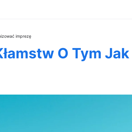
nizować imprezę
Kłamstw O Tym Jak