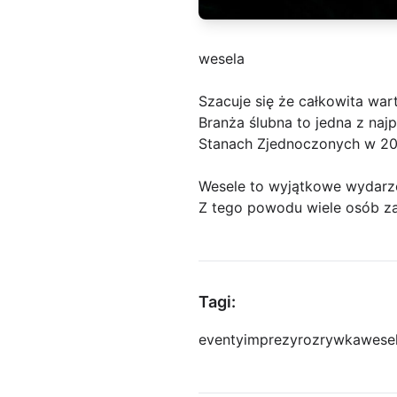
wesela
Szacuje się że całkowita war
Branża ślubna to jedna z naj
Stanach Zjednoczonych w 201
Wesele to wyjątkowe wydarze
Z tego powodu wiele osób za
Tagi:
eventy
imprezy
rozrywka
wese