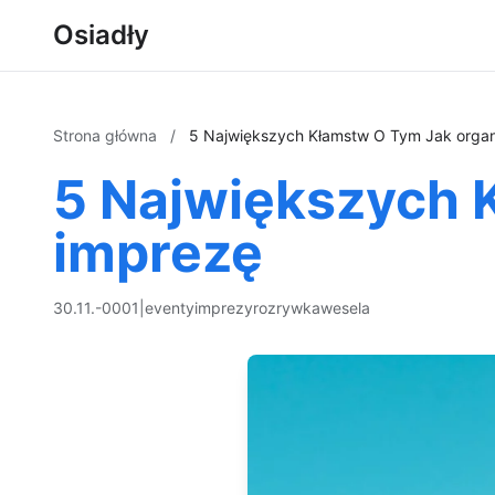
Osiadły
Strona główna
/
5 Największych Kłamstw O Tym Jak orga
5 Największych 
imprezę
30.11.-0001
|
eventy
imprezy
rozrywka
wesela