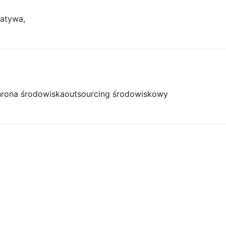
jatywa,
rona środowiska
outsourcing środowiskowy