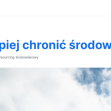
piej chronić środo
tsourcing środowiskowy